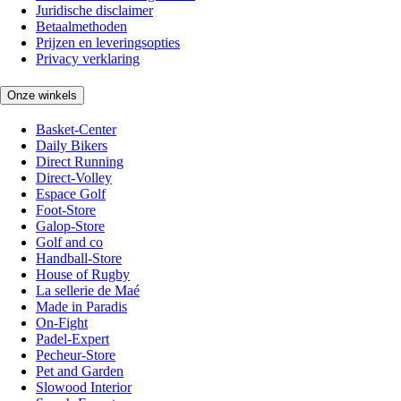
Juridische disclaimer
Betaalmethoden
Prijzen en leveringsopties
Privacy verklaring
Onze winkels
Basket-Center
Daily Bikers
Direct Running
Direct-Volley
Espace Golf
Foot-Store
Galop-Store
Golf and co
Handball-Store
House of Rugby
La sellerie de Maé
Made in Paradis
On-Fight
Padel-Expert
Pecheur-Store
Pet and Garden
Slowood Interior