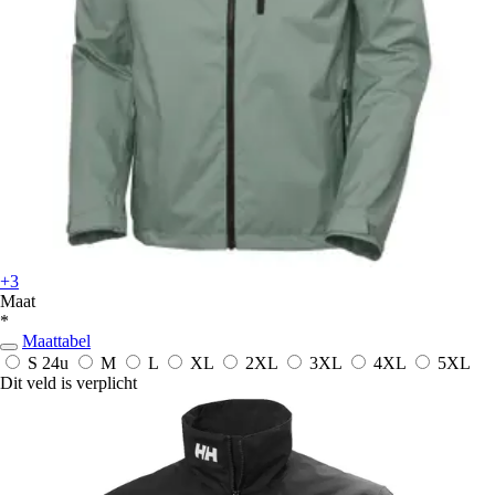
+3
Maat
*
Maattabel
S
24u
M
L
XL
2XL
3XL
4XL
5XL
Dit veld is verplicht