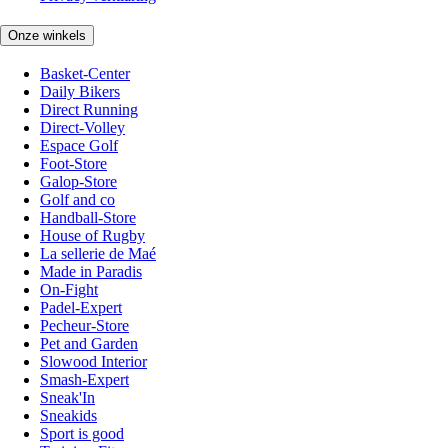
Onze winkels
Basket-Center
Daily Bikers
Direct Running
Direct-Volley
Espace Golf
Foot-Store
Galop-Store
Golf and co
Handball-Store
House of Rugby
La sellerie de Maé
Made in Paradis
On-Fight
Padel-Expert
Pecheur-Store
Pet and Garden
Slowood Interior
Smash-Expert
Sneak'In
Sneakids
Sport is good