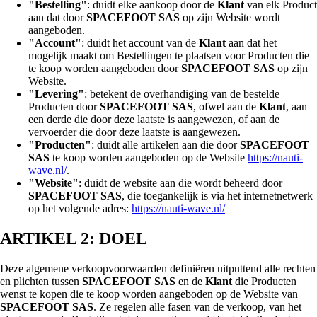
"Bestelling"
: duidt elke aankoop door de
Klant
van elk Product
aan dat door
SPACEFOOT SAS
op zijn Website wordt
aangeboden.
"Account"
: duidt het account van de
Klant
aan dat het
mogelijk maakt om Bestellingen te plaatsen voor Producten die
te koop worden aangeboden door
SPACEFOOT SAS
op zijn
Website.
"Levering"
: betekent de overhandiging van de bestelde
Producten door
SPACEFOOT SAS
, ofwel aan de
Klant
, aan
een derde die door deze laatste is aangewezen, of aan de
vervoerder die door deze laatste is aangewezen.
"Producten"
: duidt alle artikelen aan die door
SPACEFOOT
SAS
te koop worden aangeboden op de Website
https://nauti-
wave.nl/
.
"Website"
: duidt de website aan die wordt beheerd door
SPACEFOOT SAS
, die toegankelijk is via het internetnetwerk
op het volgende adres:
https://nauti-wave.nl/
ARTIKEL 2: DOEL
Deze algemene verkoopvoorwaarden definiëren uitputtend alle rechten
en plichten tussen
SPACEFOOT SAS
en de
Klant
die Producten
wenst te kopen die te koop worden aangeboden op de Website van
SPACEFOOT SAS
. Ze regelen alle fasen van de verkoop, van het