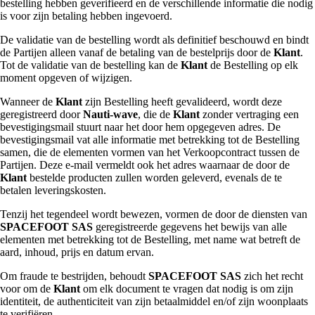
bestelling hebben geverifieerd en de verschillende informatie die nodig
is voor zijn betaling hebben ingevoerd.
De validatie van de bestelling wordt als definitief beschouwd en bindt
de Partijen alleen vanaf de betaling van de bestelprijs door de
Klant
.
Tot de validatie van de bestelling kan de
Klant
de Bestelling op elk
moment opgeven of wijzigen.
Wanneer de
Klant
zijn Bestelling heeft gevalideerd, wordt deze
geregistreerd door
Nauti-wave
, die de
Klant
zonder vertraging een
bevestigingsmail stuurt naar het door hem opgegeven adres. De
bevestigingsmail vat alle informatie met betrekking tot de Bestelling
samen, die de elementen vormen van het Verkoopcontract tussen de
Partijen. Deze e-mail vermeldt ook het adres waarnaar de door de
Klant
bestelde producten zullen worden geleverd, evenals de te
betalen leveringskosten.
Tenzij het tegendeel wordt bewezen, vormen de door de diensten van
SPACEFOOT SAS
geregistreerde gegevens het bewijs van alle
elementen met betrekking tot de Bestelling, met name wat betreft de
aard, inhoud, prijs en datum ervan.
Om fraude te bestrijden, behoudt
SPACEFOOT SAS
zich het recht
voor om de
Klant
om elk document te vragen dat nodig is om zijn
identiteit, de authenticiteit van zijn betaalmiddel en/of zijn woonplaats
te verifiëren.