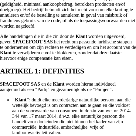
(geldigheid, minimaal aankoopbedrag, betrokken producten en/of
doelgroep). Het bedrijf behoudt zich het recht voor om elke korting te
annuleren en/of de bestelling te annuleren in geval van misbruik of
frauduleus gebruik van de code, of als de toepassingsvoorwaarden niet
worden nageleefd.
Alle handelingen die in die zin door de
Klant
worden uitgevoerd,
geven
SPACEFOOT SAS
het recht om passende juridische stappen
te ondernemen om zijn rechten te verdedigen en om het account van de
Klant
te verwijderen en/of te blokkeren, zonder dat deze laatste
hiervoor enige compensatie kan eisen.
ARTIKEL 1: DEFINITIES
SPACEFOOT SAS
en de
Klant
worden hierna individueel
aangeduid als een "Partij" en gezamenlijk als de "Partijen".
"Klant"
: duidt elke meerderjarige natuurlijke persoon aan die
wettelijk bevoegd is om contracten aan te gaan en die voldoet
aan de voorwaarde van consument in de zin van wet nr. 2014-
344 van 17 maart 2014, d.w.z. elke natuurlijke persoon die
handelt voor doeleinden die niet binnen het kader van zijn
commerciële, industriële, ambachtelijke, vrije of
landbouwactiviteit vallen.