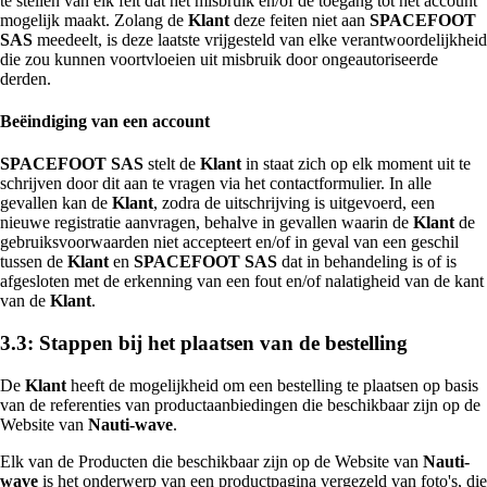
te stellen van elk feit dat het misbruik en/of de toegang tot het account
mogelijk maakt. Zolang de
Klant
deze feiten niet aan
SPACEFOOT
SAS
meedeelt, is deze laatste vrijgesteld van elke verantwoordelijkheid
die zou kunnen voortvloeien uit misbruik door ongeautoriseerde
derden.
Beëindiging van een account
SPACEFOOT SAS
stelt de
Klant
in staat zich op elk moment uit te
schrijven door dit aan te vragen via het contactformulier. In alle
gevallen kan de
Klant
, zodra de uitschrijving is uitgevoerd, een
nieuwe registratie aanvragen, behalve in gevallen waarin de
Klant
de
gebruiksvoorwaarden niet accepteert en/of in geval van een geschil
tussen de
Klant
en
SPACEFOOT SAS
dat in behandeling is of is
afgesloten met de erkenning van een fout en/of nalatigheid van de kant
van de
Klant
.
3.3: Stappen bij het plaatsen van de bestelling
De
Klant
heeft de mogelijkheid om een bestelling te plaatsen op basis
van de referenties van productaanbiedingen die beschikbaar zijn op de
Website van
Nauti-wave
.
Elk van de Producten die beschikbaar zijn op de Website van
Nauti-
wave
is het onderwerp van een productpagina vergezeld van foto's, die