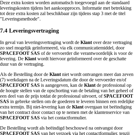
Deze extra kosten worden automatisch toegevoegd aan de standaard
leveringskosten tijdens het aankoopproces. Informatie met betrekking
tot deze extra kosten zal beschikbaar zijn tijdens stap 3 met de titel
"Leveringsmethode".
7.4 Leveringsvertraging
In geval van leveringsvertraging wordt de
Klant
over deze vertraging
zo snel mogelijk geïnformeerd, via elk communicatiemiddel, door
SPACEFOOT SAS
of de vervoerder die verantwoordelijk is voor de
levering. De
Klant
wordt hiervoor geïnformeerd over de geschatte
duur van de vertraging.
Als de Bestelling door de
Klant
niet wordt ontvangen meer dan zeven
(7) werkdagen na de Leveringsdatum die door de vervoerder en/of
SPACEFOOT SAS
is aangegeven, kan de
Klant
de professional op
de hoogte stellen van de opschorting van de betaling van het geheel of
een deel van de prijs totdat de professional uitvoert, of
SPACEFOOT
SAS
in gebreke stellen om de goederen te leveren binnen een redelijke
extra termijn. Bij niet-levering kan de
Klant
overgaan tot beëindiging
van het contract door contact op te nemen met de klantenservice van
SPACEFOOT SAS
via het contactformulier.
De Bestelling wordt als beëindigd beschouwd na ontvangst door
SPACEFOOT SAS
van het verzoek via het contactformulier, tenzij