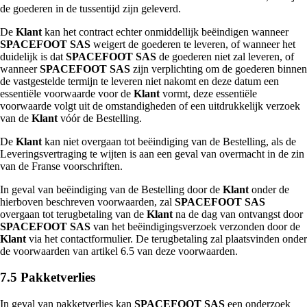
de goederen in de tussentijd zijn geleverd.
De
Klant
kan het contract echter onmiddellijk beëindigen wanneer
SPACEFOOT SAS
weigert de goederen te leveren, of wanneer het
duidelijk is dat
SPACEFOOT SAS
de goederen niet zal leveren, of
wanneer
SPACEFOOT SAS
zijn verplichting om de goederen binnen
de vastgestelde termijn te leveren niet nakomt en deze datum een
essentiële voorwaarde voor de
Klant
vormt, deze essentiële
voorwaarde volgt uit de omstandigheden of een uitdrukkelijk verzoek
van de
Klant
vóór de Bestelling.
De
Klant
kan niet overgaan tot beëindiging van de Bestelling, als de
Leveringsvertraging te wijten is aan een geval van overmacht in de zin
van de Franse voorschriften.
In geval van beëindiging van de Bestelling door de
Klant
onder de
hierboven beschreven voorwaarden, zal
SPACEFOOT SAS
overgaan tot terugbetaling van de
Klant
na de dag van ontvangst door
SPACEFOOT SAS
van het beëindigingsverzoek verzonden door de
Klant
via het contactformulier. De terugbetaling zal plaatsvinden onder
de voorwaarden van artikel 6.5 van deze voorwaarden.
7.5 Pakketverlies
In geval van pakketverlies kan
SPACEFOOT SAS
een onderzoek