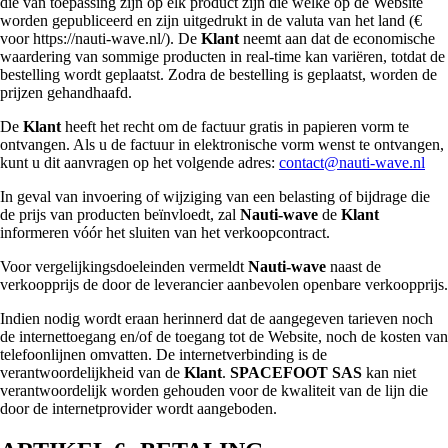
die van toepassing zijn op elk product zijn die welke op de Website
worden gepubliceerd en zijn uitgedrukt in de valuta van het land (€
voor https://nauti-wave.nl/). De
Klant
neemt aan dat de economische
waardering van sommige producten in real-time kan variëren, totdat de
bestelling wordt geplaatst. Zodra de bestelling is geplaatst, worden de
prijzen gehandhaafd.
De
Klant
heeft het recht om de factuur gratis in papieren vorm te
ontvangen. Als u de factuur in elektronische vorm wenst te ontvangen,
kunt u dit aanvragen op het volgende adres:
contact@nauti-wave.nl
In geval van invoering of wijziging van een belasting of bijdrage die
de prijs van producten beïnvloedt, zal
Nauti-wave
de
Klant
informeren vóór het sluiten van het verkoopcontract.
Voor vergelijkingsdoeleinden vermeldt
Nauti-wave
naast de
verkoopprijs de door de leverancier aanbevolen openbare verkoopprijs.
Indien nodig wordt eraan herinnerd dat de aangegeven tarieven noch
de internettoegang en/of de toegang tot de Website, noch de kosten van
telefoonlijnen omvatten. De internetverbinding is de
verantwoordelijkheid van de
Klant
.
SPACEFOOT SAS
kan niet
verantwoordelijk worden gehouden voor de kwaliteit van de lijn die
door de internetprovider wordt aangeboden.