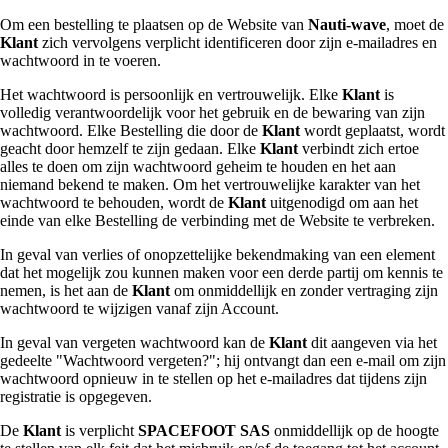
Om een bestelling te plaatsen op de Website van
Nauti-wave
, moet de
Klant
zich vervolgens verplicht identificeren door zijn e-mailadres en
wachtwoord in te voeren.
Het wachtwoord is persoonlijk en vertrouwelijk. Elke
Klant
is
volledig verantwoordelijk voor het gebruik en de bewaring van zijn
wachtwoord. Elke Bestelling die door de
Klant
wordt geplaatst, wordt
geacht door hemzelf te zijn gedaan. Elke
Klant
verbindt zich ertoe
alles te doen om zijn wachtwoord geheim te houden en het aan
niemand bekend te maken. Om het vertrouwelijke karakter van het
wachtwoord te behouden, wordt de
Klant
uitgenodigd om aan het
einde van elke Bestelling de verbinding met de Website te verbreken.
In geval van verlies of onopzettelijke bekendmaking van een element
dat het mogelijk zou kunnen maken voor een derde partij om kennis te
nemen, is het aan de
Klant
om onmiddellijk en zonder vertraging zijn
wachtwoord te wijzigen vanaf zijn Account.
In geval van vergeten wachtwoord kan de
Klant
dit aangeven via het
gedeelte "Wachtwoord vergeten?"; hij ontvangt dan een e-mail om zijn
wachtwoord opnieuw in te stellen op het e-mailadres dat tijdens zijn
registratie is opgegeven.
De
Klant
is verplicht
SPACEFOOT SAS
onmiddellijk op de hoogte