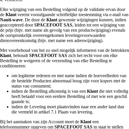
Elke wijziging van een Bestelling volgend op de validatie ervan door
de
Klant
vereist voorafgaande schriftelijke toestemming via e-mail van
Nauti-wave
. De door de
Klant
gewenste wijzigingen kunnen, indien
geaccepteerd door
SPACEFOOT SAS
, leiden tot een wijziging van
de prijs (bijv. met name als gevolg van een productwijziging) evenals
de oorspronkelijk overeengekomen leveringsvoorwaarden
dienovereenkomstig (bijv. met name een adreswijziging).
Met voorbehoud van het zo snel mogelijk informeren van de betrokken
Klant
, behoudt
SPACEFOOT SAS
zich het recht voor om elke
Bestelling te weigeren of de verzending van elke Bestelling te
conditioneren:
om legitieme redenen en met name indien de hoeveelheden van
de bestelde Producten abnormaal hoog zijn voor kopers met de
status van consument;
indien de Bestelling afkomstig is van een
Klant
die niet volledig
heeft betaald voor een eerdere Bestelling of met wie een geschil
gaande is;
indien de Levering moet plaatsvinden naar een ander land dan
die vermeld in artikel 7.1 Plaats van levering.
Bij het aanmaken van zijn Account moet de
Klant
een
telefoonnummer opgeven om
SPACEFOOT SAS
in staat te stellen