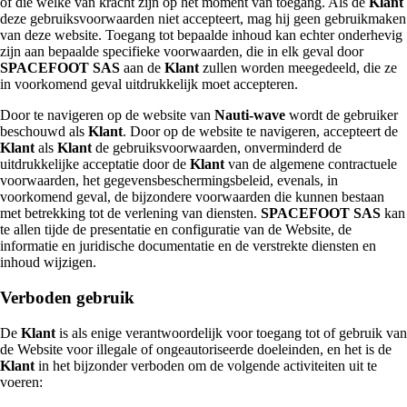
of die welke van kracht zijn op het moment van toegang. Als de
Klant
deze gebruiksvoorwaarden niet accepteert, mag hij geen gebruikmaken
van deze website. Toegang tot bepaalde inhoud kan echter onderhevig
zijn aan bepaalde specifieke voorwaarden, die in elk geval door
SPACEFOOT SAS
aan de
Klant
zullen worden meegedeeld, die ze
in voorkomend geval uitdrukkelijk moet accepteren.
Door te navigeren op de website van
Nauti-wave
wordt de gebruiker
beschouwd als
Klant
. Door op de website te navigeren, accepteert de
Klant
als
Klant
de gebruiksvoorwaarden, onverminderd de
uitdrukkelijke acceptatie door de
Klant
van de algemene contractuele
voorwaarden, het gegevensbeschermingsbeleid, evenals, in
voorkomend geval, de bijzondere voorwaarden die kunnen bestaan
met betrekking tot de verlening van diensten.
SPACEFOOT SAS
kan
te allen tijde de presentatie en configuratie van de Website, de
informatie en juridische documentatie en de verstrekte diensten en
inhoud wijzigen.
Verboden gebruik
De
Klant
is als enige verantwoordelijk voor toegang tot of gebruik van
de Website voor illegale of ongeautoriseerde doeleinden, en het is de
Klant
in het bijzonder verboden om de volgende activiteiten uit te
voeren: