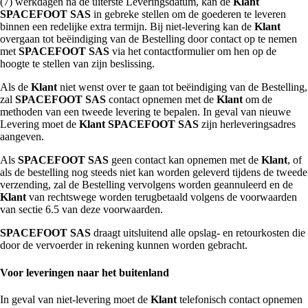
(7) werkdagen na de uiterste Leveringsdatum, kan de
Klant
SPACEFOOT SAS
in gebreke stellen om de goederen te leveren
binnen een redelijke extra termijn. Bij niet-levering kan de
Klant
overgaan tot beëindiging van de Bestelling door contact op te nemen
met
SPACEFOOT SAS
via het contactformulier om hen op de
hoogte te stellen van zijn beslissing.
Als de
Klant
niet wenst over te gaan tot beëindiging van de Bestelling,
zal
SPACEFOOT SAS
contact opnemen met de
Klant
om de
methoden van een tweede levering te bepalen. In geval van nieuwe
Levering moet de
Klant
SPACEFOOT SAS
zijn herleveringsadres
aangeven.
Als
SPACEFOOT SAS
geen contact kan opnemen met de
Klant
, of
als de bestelling nog steeds niet kan worden geleverd tijdens de tweede
verzending, zal de Bestelling vervolgens worden geannuleerd en de
Klant
van rechtswege worden terugbetaald volgens de voorwaarden
van sectie 6.5 van deze voorwaarden.
SPACEFOOT SAS
draagt uitsluitend alle opslag- en retourkosten die
door de vervoerder in rekening kunnen worden gebracht.
Voor leveringen naar het buitenland
In geval van niet-levering moet de
Klant
telefonisch contact opnemen