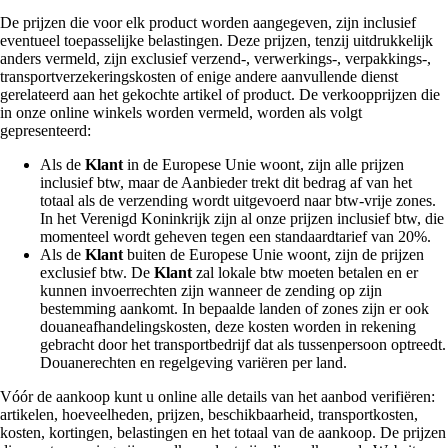
De prijzen die voor elk product worden aangegeven, zijn inclusief
eventueel toepasselijke belastingen. Deze prijzen, tenzij uitdrukkelijk
anders vermeld, zijn exclusief verzend-, verwerkings-, verpakkings-,
transportverzekeringskosten of enige andere aanvullende dienst
gerelateerd aan het gekochte artikel of product. De verkoopprijzen die
in onze online winkels worden vermeld, worden als volgt
gepresenteerd:
Als de
Klant
in de Europese Unie woont, zijn alle prijzen
inclusief btw, maar de Aanbieder trekt dit bedrag af van het
totaal als de verzending wordt uitgevoerd naar btw-vrije zones.
In het Verenigd Koninkrijk zijn al onze prijzen inclusief btw, die
momenteel wordt geheven tegen een standaardtarief van 20%.
Als de
Klant
buiten de Europese Unie woont, zijn de prijzen
exclusief btw. De
Klant
zal lokale btw moeten betalen en er
kunnen invoerrechten zijn wanneer de zending op zijn
bestemming aankomt. In bepaalde landen of zones zijn er ook
douaneafhandelingskosten, deze kosten worden in rekening
gebracht door het transportbedrijf dat als tussenpersoon optreedt.
Douanerechten en regelgeving variëren per land.
Vóór de aankoop kunt u online alle details van het aanbod verifiëren:
artikelen, hoeveelheden, prijzen, beschikbaarheid, transportkosten,
kosten, kortingen, belastingen en het totaal van de aankoop. De prijzen