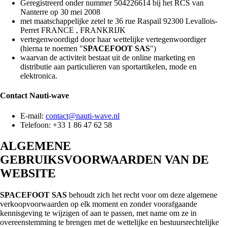
Geregistreerd onder nummer 504226614 bij het RCS van
Nanterre op 30 mei 2008
met maatschappelijke zetel te 36 rue Raspail 92300 Levallois-
Perret FRANCE , FRANKRIJK
vertegenwoordigd door haar wettelijke vertegenwoordiger
(hierna te noemen "
SPACEFOOT SAS
")
waarvan de activiteit bestaat uit de online marketing en
distributie aan particulieren van sportartikelen, mode en
elektronica.
Contact
Nauti-wave
E-mail:
contact@nauti-wave.nl
Telefoon: +33 1 86 47 62 58
ALGEMENE
GEBRUIKSVOORWAARDEN VAN DE
WEBSITE
SPACEFOOT SAS
behoudt zich het recht voor om deze algemene
verkoopvoorwaarden op elk moment en zonder voorafgaande
kennisgeving te wijzigen of aan te passen, met name om ze in
overeenstemming te brengen met de wettelijke en bestuursrechtelijke