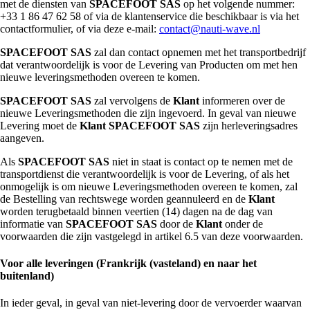
met de diensten van
SPACEFOOT SAS
op het volgende nummer:
+33 1 86 47 62 58 of via de klantenservice die beschikbaar is via het
contactformulier, of via deze e-mail:
contact@nauti-wave.nl
SPACEFOOT SAS
zal dan contact opnemen met het transportbedrijf
dat verantwoordelijk is voor de Levering van Producten om met hen
nieuwe leveringsmethoden overeen te komen.
SPACEFOOT SAS
zal vervolgens de
Klant
informeren over de
nieuwe Leveringsmethoden die zijn ingevoerd. In geval van nieuwe
Levering moet de
Klant
SPACEFOOT SAS
zijn herleveringsadres
aangeven.
Als
SPACEFOOT SAS
niet in staat is contact op te nemen met de
transportdienst die verantwoordelijk is voor de Levering, of als het
onmogelijk is om nieuwe Leveringsmethoden overeen te komen, zal
de Bestelling van rechtswege worden geannuleerd en de
Klant
worden terugbetaald binnen veertien (14) dagen na de dag van
informatie van
SPACEFOOT SAS
door de
Klant
onder de
voorwaarden die zijn vastgelegd in artikel 6.5 van deze voorwaarden.
Voor alle leveringen (Frankrijk (vasteland) en naar het
buitenland)
In ieder geval, in geval van niet-levering door de vervoerder waarvan