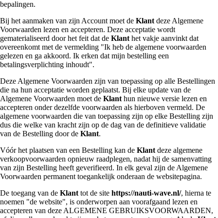
bepalingen.
Bij het aanmaken van zijn Account moet de
Klant
deze Algemene
Voorwaarden lezen en accepteren. Deze acceptatie wordt
gematerialiseerd door het feit dat de
Klant
het vakje aanvinkt dat
overeenkomt met de vermelding "Ik heb de algemene voorwaarden
gelezen en ga akkoord. Ik erken dat mijn bestelling een
betalingsverplichting inhoudt".
Deze Algemene Voorwaarden zijn van toepassing op alle Bestellingen
die na hun acceptatie worden geplaatst. Bij elke update van de
Algemene Voorwaarden moet de
Klant
hun nieuwe versie lezen en
accepteren onder dezelfde voorwaarden als hierboven vermeld. De
algemene voorwaarden die van toepassing zijn op elke Bestelling zijn
dus die welke van kracht zijn op de dag van de definitieve validatie
van de Bestelling door de
Klant
.
Vóór het plaatsen van een Bestelling kan de
Klant
deze algemene
verkoopvoorwaarden opnieuw raadplegen, nadat hij de samenvatting
van zijn Bestelling heeft geverifieerd. In elk geval zijn de Algemene
Voorwaarden permanent toegankelijk onderaan de websitepagina.
De toegang van de
Klant
tot de site
https://nauti-wave.nl/
, hierna te
noemen "de website", is onderworpen aan voorafgaand lezen en
accepteren van deze ALGEMENE GEBRUIKSVOORWAARDEN,