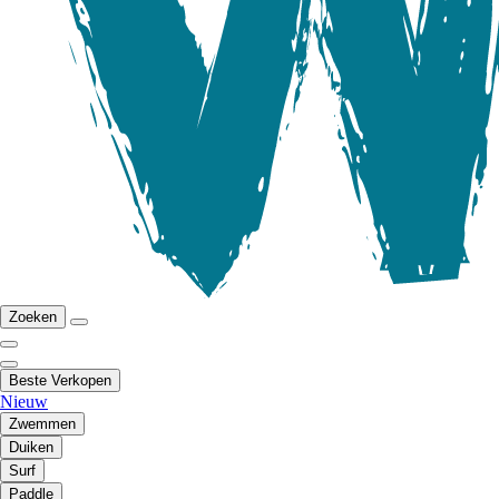
Zoeken
Beste Verkopen
Nieuw
Zwemmen
Duiken
Surf
Paddle