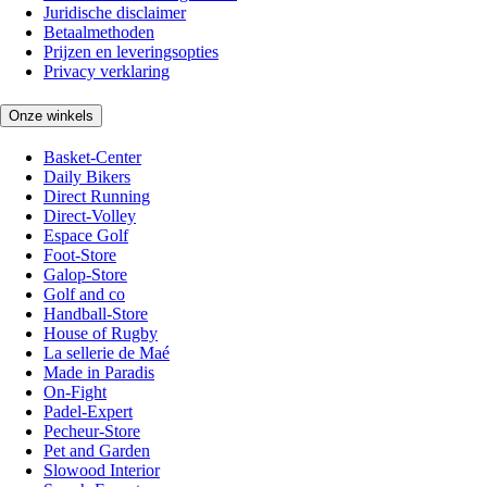
Juridische disclaimer
Betaalmethoden
Prijzen en leveringsopties
Privacy verklaring
Onze winkels
Basket-Center
Daily Bikers
Direct Running
Direct-Volley
Espace Golf
Foot-Store
Galop-Store
Golf and co
Handball-Store
House of Rugby
La sellerie de Maé
Made in Paradis
On-Fight
Padel-Expert
Pecheur-Store
Pet and Garden
Slowood Interior