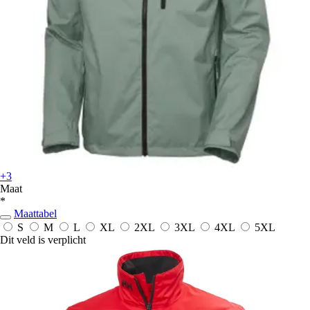
+3
Maat
*
Maattabel
S
M
L
XL
2XL
3XL
4XL
5XL
Dit veld is verplicht