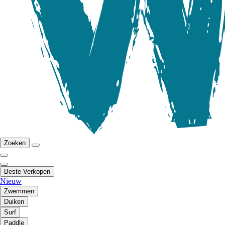
Zoeken
Beste Verkopen
Nieuw
Zwemmen
Duiken
Surf
Paddle