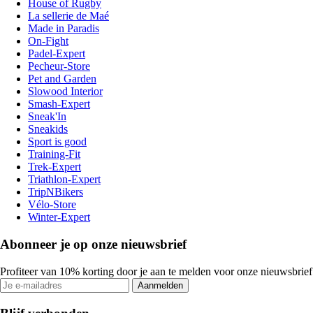
House of Rugby
La sellerie de Maé
Made in Paradis
On-Fight
Padel-Expert
Pecheur-Store
Pet and Garden
Slowood Interior
Smash-Expert
Sneak'In
Sneakids
Sport is good
Training-Fit
Trek-Expert
Triathlon-Expert
TripNBikers
Vélo-Store
Winter-Expert
Abonneer je op onze nieuwsbrief
Profiteer van 10% korting door je aan te melden voor onze nieuwsbrief
Aanmelden