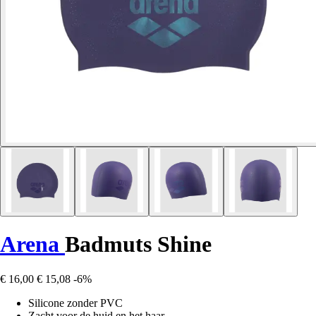
Arena
Badmuts Shine
€ 16,00
€ 15,08
-6%
Silicone zonder PVC
Zacht voor de huid en het haar