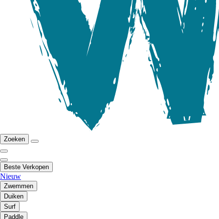
Zoeken
Beste Verkopen
Nieuw
Zwemmen
Duiken
Surf
Paddle