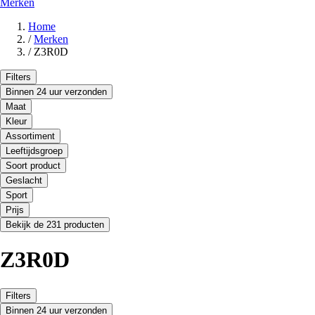
Merken
Home
/
Merken
/
Z3R0D
Filters
Binnen 24 uur verzonden
Maat
Kleur
Assortiment
Leeftijdsgroep
Soort product
Geslacht
Sport
Prijs
Bekijk de 231 producten
Z3R0D
Filters
Binnen 24 uur verzonden