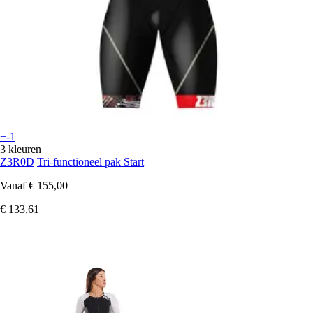
+-1
3 kleuren
Z3R0D
Tri-functioneel pak Start
Vanaf
€ 155,00
€ 133,61