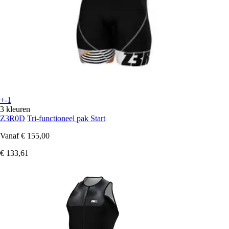
+-1
3 kleuren
Z3R0D
Tri-functioneel pak Start
Vanaf
€ 155,00
€ 133,61