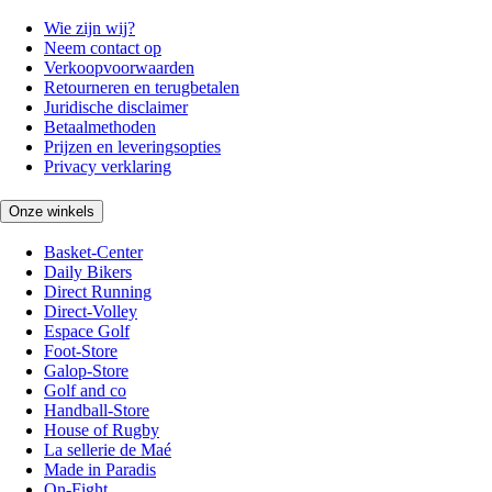
Wie zijn wij?
Neem contact op
Verkoopvoorwaarden
Retourneren en terugbetalen
Juridische disclaimer
Betaalmethoden
Prijzen en leveringsopties
Privacy verklaring
Onze winkels
Basket-Center
Daily Bikers
Direct Running
Direct-Volley
Espace Golf
Foot-Store
Galop-Store
Golf and co
Handball-Store
House of Rugby
La sellerie de Maé
Made in Paradis
On-Fight