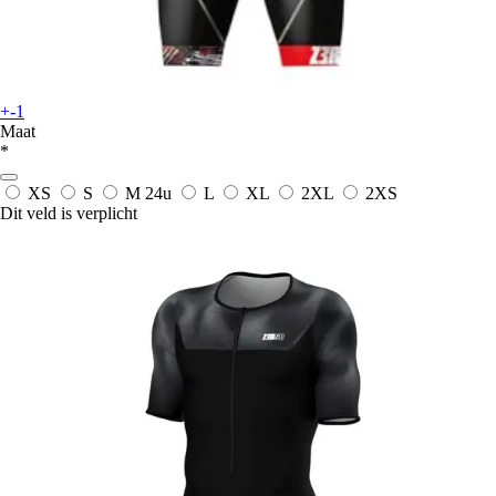
+-1
Maat
*
XS
S
M
24u
L
XL
2XL
2XS
Dit veld is verplicht