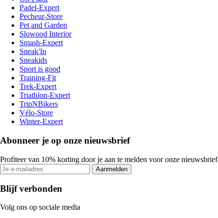
Padel-Expert
Pecheur-Store
Pet and Garden
Slowood Interior
Smash-Expert
Sneak'In
Sneakids
Sport is good
Training-Fit
Trek-Expert
Triathlon-Expert
TripNBikers
Vélo-Store
Winter-Expert
Abonneer je op onze nieuwsbrief
Profiteer van 10% korting door je aan te melden voor onze nieuwsbrief
Aanmelden
Blijf verbonden
Volg ons op sociale media