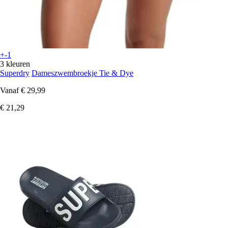
+-1
3 kleuren
Superdry
Dameszwembroekje Tie & Dye
Vanaf
€ 29,99
€ 21,29