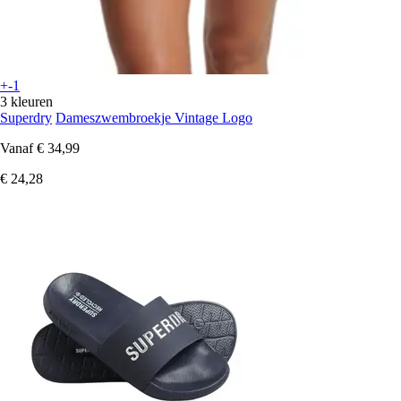
+-1
3 kleuren
Superdry
Dameszwembroekje Vintage Logo
Vanaf
€ 34,99
€ 24,28