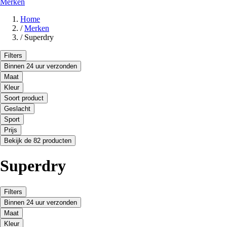
Merken
Home
/
Merken
/
Superdry
Filters
Binnen 24 uur verzonden
Maat
Kleur
Soort product
Geslacht
Sport
Prijs
Bekijk de 82 producten
Superdry
Filters
Binnen 24 uur verzonden
Maat
Kleur