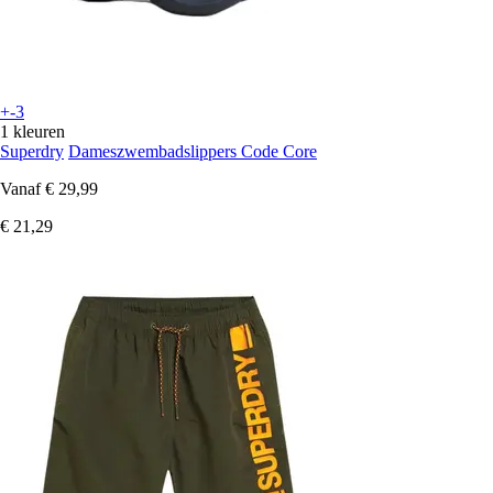
+-3
1 kleuren
Superdry
Dameszwembadslippers Code Core
Vanaf
€ 29,99
€ 21,29