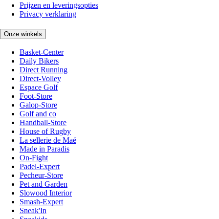
Prijzen en leveringsopties
Privacy verklaring
Onze winkels
Basket-Center
Daily Bikers
Direct Running
Direct-Volley
Espace Golf
Foot-Store
Galop-Store
Golf and co
Handball-Store
House of Rugby
La sellerie de Maé
Made in Paradis
On-Fight
Padel-Expert
Pecheur-Store
Pet and Garden
Slowood Interior
Smash-Expert
Sneak'In