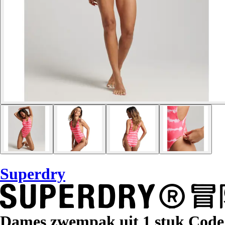
Superdry
Dames zwempak uit 1 stuk Code