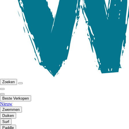
Zoeken
Beste Verkopen
Nieuw
Zwemmen
Duiken
Surf
Paddle