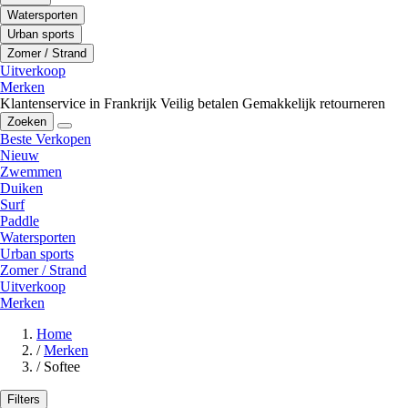
Watersporten
Urban sports
Zomer / Strand
Uitverkoop
Merken
Klantenservice in Frankrijk
Veilig betalen
Gemakkelijk retourneren
Zoeken
Beste Verkopen
Nieuw
Zwemmen
Duiken
Surf
Paddle
Watersporten
Urban sports
Zomer / Strand
Uitverkoop
Merken
Home
/
Merken
/
Softee
Filters