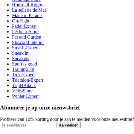
House of Rugby
La sellerie de Maé
Made in Paradis
On-Fight
Padel-Expert
Pecheur-Store
Pet and Garden
Slowood Interior
Smash-Expert
Sneak'In
Sneakids
Sport is good
Training-Fit
Trek-Expert
Triathlon-Expert
TripNBikers
Vélo-Store
Winter-Expert
Abonneer je op onze nieuwsbrief
Profiteer van 10% korting door je aan te melden voor onze nieuwsbrief
Aanmelden