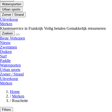
Watersporten
Urban sports
Zomer / Strand
Uitverkoop
Merken
Klantenservice in Frankrijk
Veilig betalen
Gemakkelijk retourneren
Zoeken
Beste Verkopen
Nieuw
Zwemmen
Duiken
Surf
Paddle
Watersporten
Urban sports
Zomer / Strand
Uitverkoop
Merken
Home
/
Merken
/
Rouchette
Filters