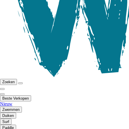
Zoeken
Beste Verkopen
Nieuw
Zwemmen
Duiken
Surf
Paddle