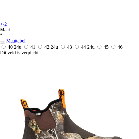
+-2
Maat
*
Maattabel
40
24u
41
42
24u
43
44
24u
45
46
Dit veld is verplicht