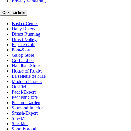
Privacy verklaring
Onze winkels
Basket-Center
Daily Bikers
Direct Running
Direct-Volley
Espace Golf
Foot-Store
Galop-Store
Golf and co
Handball-Store
House of Rugby
La sellerie de Maé
Made in Paradis
On-Fight
Padel-Expert
Pecheur-Store
Pet and Garden
Slowood Interior
Smash-Expert
Sneak'In
Sneakids
Sport is good