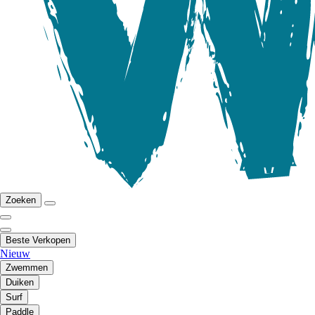
Zoeken
Beste Verkopen
Nieuw
Zwemmen
Duiken
Surf
Paddle