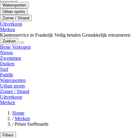
Watersporten
Urban sports
Zomer / Strand
Uitverkoop
Merken
Klantenservice in Frankrijk
Veilig betalen
Gemakkelijk retourneren
Zoeken
Beste Verkopen
Nieuw
Zwemmen
Duiken
Surf
Paddle
Watersporten
Urban sports
Zomer / Strand
Uitverkoop
Merken
Home
/
Merken
/
Prism Surfboards
Filters