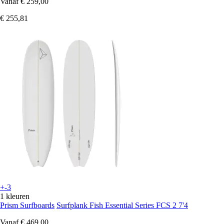
Vanaf
€ 259,00
€ 255,81
+-3
1 kleuren
Prism Surfboards
Surfplank Fish Essential Series FCS 2 7'4
Vanaf
€ 469,00