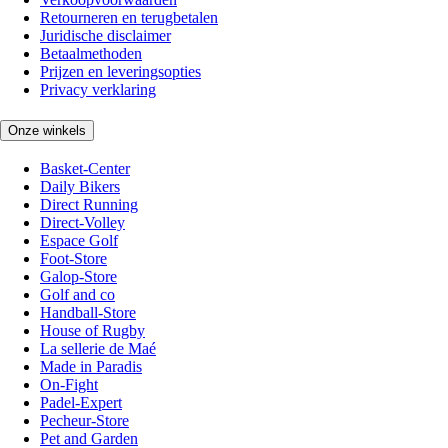
Retourneren en terugbetalen
Juridische disclaimer
Betaalmethoden
Prijzen en leveringsopties
Privacy verklaring
Onze winkels
Basket-Center
Daily Bikers
Direct Running
Direct-Volley
Espace Golf
Foot-Store
Galop-Store
Golf and co
Handball-Store
House of Rugby
La sellerie de Maé
Made in Paradis
On-Fight
Padel-Expert
Pecheur-Store
Pet and Garden