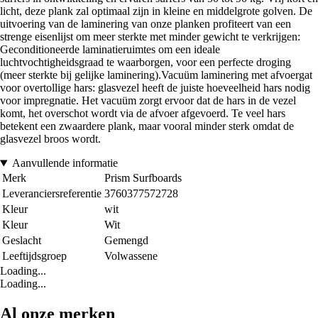
licht, deze plank zal optimaal zijn in kleine en middelgrote golven. De
uitvoering van de laminering van onze planken profiteert van een
strenge eisenlijst om meer sterkte met minder gewicht te verkrijgen:
Geconditioneerde laminatieruimtes om een ideale
luchtvochtigheidsgraad te waarborgen, voor een perfecte droging
(meer sterkte bij gelijke laminering).Vacuüm laminering met afvoergat
voor overtollige hars: glasvezel heeft de juiste hoeveelheid hars nodig
voor impregnatie. Het vacuüm zorgt ervoor dat de hars in de vezel
komt, het overschot wordt via de afvoer afgevoerd. Te veel hars
betekent een zwaardere plank, maar vooral minder sterk omdat de
glasvezel broos wordt.
Aanvullende informatie
Merk
Prism Surfboards
Leveranciersreferentie
3760377572728
Kleur
wit
Kleur
Wit
Geslacht
Gemengd
Leeftijdsgroep
Volwassene
Loading...
Loading...
Al onze merken