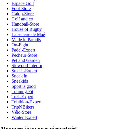
Espace Golf
Foot-Store
Galop-Store
Golf and co
Handball-Store
House of Rugby
La sellerie de Maé
Made in Paradis
On-Fight
Padel-Expert
Pecheur-Store
Pet and Garden
Slowood Interior
Smash-Expert
Sneak'In
Sneakids
Sport is good
Training-Fit
Trek-Expert
Triathlon-Expert
TripNBikers
Vélo-Store
Winter-Expert
Abonneer je op onze nieuwsbrief