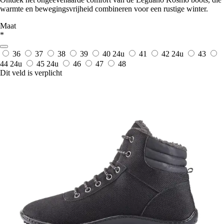
warmte en bewegingsvrijheid combineren voor een rustige winter.
Maat
*
36
37
38
39
40
24u
41
42
24u
43
44
24u
45
24u
46
47
48
Dit veld is verplicht