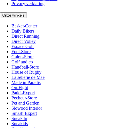
Privacy verklaring
Onze winkels
Basket-Center
Daily Bikers
Direct Running
Direct-Volley
Espace Golf
Foot-Store
Galop-Store
Golf and co
Handball-Store
House of Rugby
La sellerie de Maé
Made in Paradis
On-Fight
Padel-Expert
Pecheur-Store
Pet and Garden
Slowood Interior
Smash-Expert
Sneak'In
Sneakids