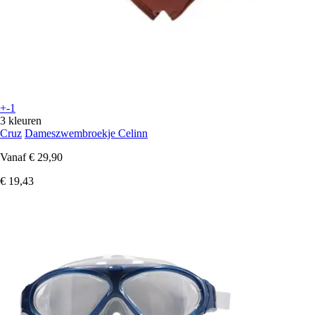
+-1
3 kleuren
Cruz
Dameszwembroekje Celinn
Vanaf
€ 29,90
€ 19,43