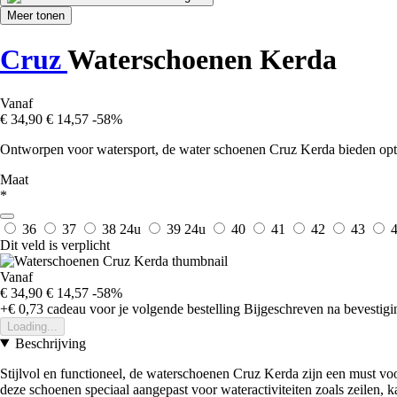
Meer tonen
Cruz
Waterschoenen Kerda
Vanaf
€ 34,90
€ 14,57
-58%
Ontworpen voor watersport, de water schoenen Cruz Kerda bieden opti
Maat
*
36
37
38
24u
39
24u
40
41
42
43
Dit veld is verplicht
Vanaf
€ 34,90
€ 14,57
-58%
+€ 0,73
cadeau voor je volgende bestelling
Bijgeschreven na bevestigin
Loading...
Beschrijving
Stijlvol en functioneel, de waterschoenen Cruz Kerda zijn een must voor
deze schoenen speciaal aangepast voor wateractiviteiten zoals zeilen, 