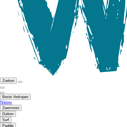
Zoeken
Beste Verkopen
Nieuw
Zwemmen
Duiken
Surf
Paddle