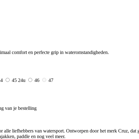
maal comfort en perfecte grip in wateromstandigheden.
44
45
24u
46
47
g van je bestelling
 alle liefhebbers van watersport. Ontworpen door het merk Cruz, dat gesp
kajakken, paddle en nog veel meer.