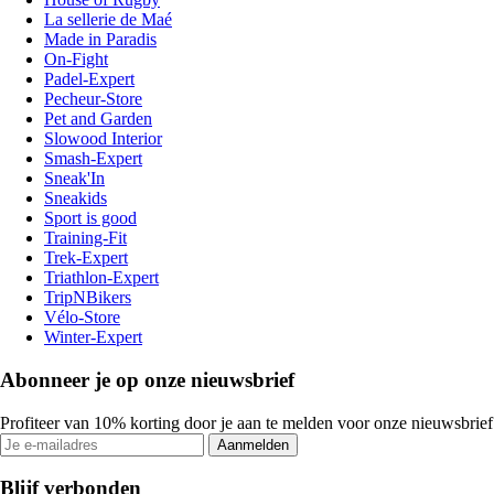
La sellerie de Maé
Made in Paradis
On-Fight
Padel-Expert
Pecheur-Store
Pet and Garden
Slowood Interior
Smash-Expert
Sneak'In
Sneakids
Sport is good
Training-Fit
Trek-Expert
Triathlon-Expert
TripNBikers
Vélo-Store
Winter-Expert
Abonneer je op onze nieuwsbrief
Profiteer van 10% korting door je aan te melden voor onze nieuwsbrief
Aanmelden
Blijf verbonden