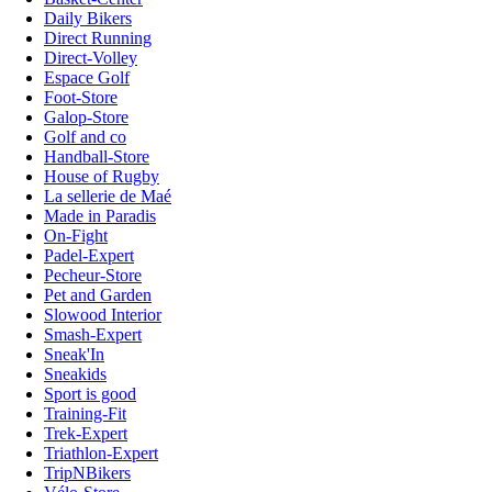
Daily Bikers
Direct Running
Direct-Volley
Espace Golf
Foot-Store
Galop-Store
Golf and co
Handball-Store
House of Rugby
La sellerie de Maé
Made in Paradis
On-Fight
Padel-Expert
Pecheur-Store
Pet and Garden
Slowood Interior
Smash-Expert
Sneak'In
Sneakids
Sport is good
Training-Fit
Trek-Expert
Triathlon-Expert
TripNBikers