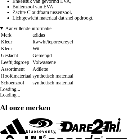
Enkelstuk van gevormd EVA,
Buitenzool van EVA,
Zachte Cloudfoam tussenzool,
Lichtgewicht materiaal dat snel opdroogt,
Aanvullende informatie
Merk
adidas
Kleur
ftwwht/tepore/creyel
Kleur
Wit
Geslacht
Gemengd
Leeftijdsgroep
Volwassene
Assortiment
Adilette
Hoofdmateriaal
synthetisch materiaal
Schoenzool
synthetisch materiaal
Loading...
Loading...
Al onze merken