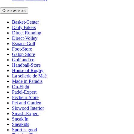
Onze winkels
Basket-Center
Daily Bikers
Direct Running
Direct-Volley
Espace Golf
Foot-Store
Galop-Store
Golf and co
Handball-Store
House of Rugby
La sellerie de Maé
Made in Paradis
On-Fight
Padel-Expert
Pecheur-Store
Pet and Garden
Slowood Interior
Smash-Expert
Sneak'In
Sneakids
Sport is good