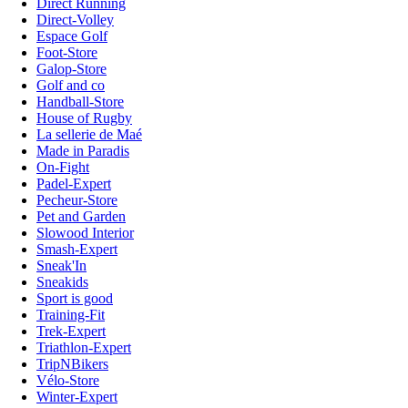
Direct Running
Direct-Volley
Espace Golf
Foot-Store
Galop-Store
Golf and co
Handball-Store
House of Rugby
La sellerie de Maé
Made in Paradis
On-Fight
Padel-Expert
Pecheur-Store
Pet and Garden
Slowood Interior
Smash-Expert
Sneak'In
Sneakids
Sport is good
Training-Fit
Trek-Expert
Triathlon-Expert
TripNBikers
Vélo-Store
Winter-Expert