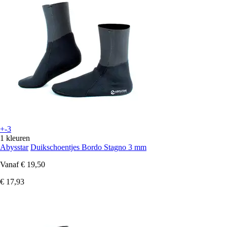
+-3
1 kleuren
Abysstar
Duikschoentjes Bordo Stagno 3 mm
Vanaf
€ 19,50
€ 17,93