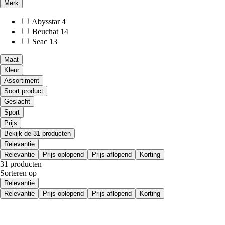
Merk
Abysstar
4
Beuchat
14
Seac
13
Maat
Kleur
Assortiment
Soort product
Geslacht
Sport
Prijs
Bekijk de 31 producten
Relevantie
Relevantie
Prijs oplopend
Prijs aflopend
Korting
31 producten
Sorteren op
Relevantie
Relevantie
Prijs oplopend
Prijs aflopend
Korting