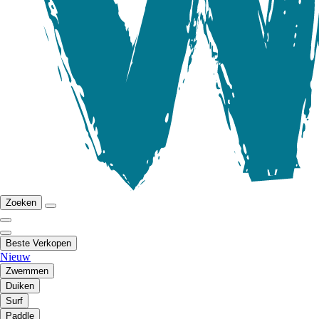
Zoeken
Beste Verkopen
Nieuw
Zwemmen
Duiken
Surf
Paddle