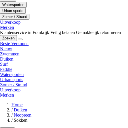
Watersporten
Urban sports
Zomer / Strand
Uitverkoop
Merken
Klantenservice in Frankrijk
Veilig betalen
Gemakkelijk retourneren
Zoeken
Beste Verkopen
Nieuw
Zwemmen
Duiken
Surf
Paddle
Watersporten
Urban sports
Zomer / Strand
Uitverkoop
Merken
Home
/
Duiken
/
Neopreen
/
Sokken