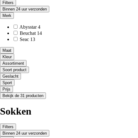
Filters
Binnen 24 uur verzonden
Merk
Abysstar
4
Beuchat
14
Seac
13
Maat
Kleur
Assortiment
Soort product
Geslacht
Sport
Prijs
Bekijk de 31 producten
Sokken
Filters
Binnen 24 uur verzonden