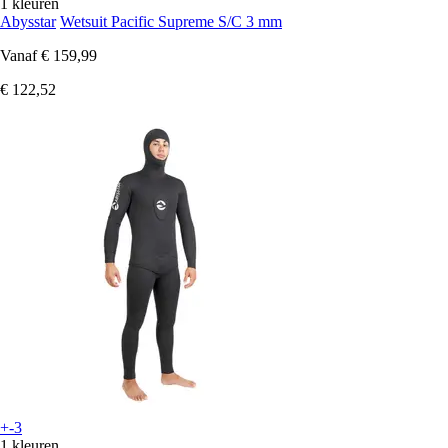
1 kleuren
Abysstar
Wetsuit Pacific Supreme S/C 3 mm
Vanaf
€ 159,99
€ 122,52
+-3
1 kleuren