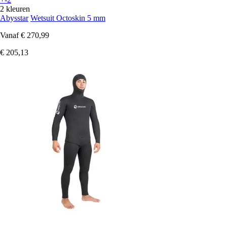
2 kleuren
Abysstar
Wetsuit Octoskin 5 mm
Vanaf
€ 270,99
€ 205,13