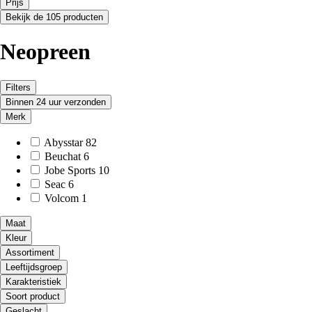
Prijs
Bekijk de 105 producten
Neopreen
Filters
Binnen 24 uur verzonden
Merk
Abysstar
82
Beuchat
6
Jobe Sports
10
Seac
6
Volcom
1
Maat
Kleur
Assortiment
Leeftijdsgroep
Karakteristiek
Soort product
Geslacht