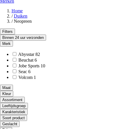
Merken
Home
/
Duiken
/
Neopreen
Filters
Binnen 24 uur verzonden
Merk
Abysstar
82
Beuchat
6
Jobe Sports
10
Seac
6
Volcom
1
Maat
Kleur
Assortiment
Leeftijdsgroep
Karakteristiek
Soort product
Geslacht