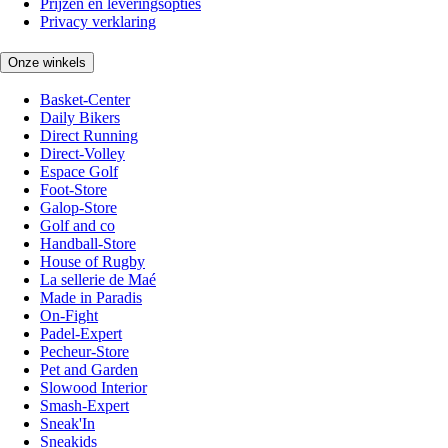
Prijzen en leveringsopties
Privacy verklaring
Onze winkels
Basket-Center
Daily Bikers
Direct Running
Direct-Volley
Espace Golf
Foot-Store
Galop-Store
Golf and co
Handball-Store
House of Rugby
La sellerie de Maé
Made in Paradis
On-Fight
Padel-Expert
Pecheur-Store
Pet and Garden
Slowood Interior
Smash-Expert
Sneak'In
Sneakids