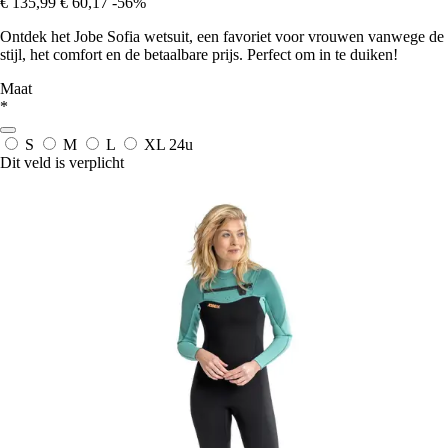
€ 135,99
€ 60,17
-56%
Ontdek het Jobe Sofia wetsuit, een favoriet voor vrouwen vanwege de
stijl, het comfort en de betaalbare prijs. Perfect om in te duiken!
Maat
*
S
M
L
XL
24u
Dit veld is verplicht