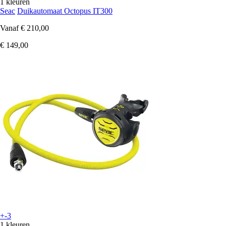
1 kleuren
Seac
Duikautomaat Octopus IT300
Vanaf
€ 210,00
€ 149,00
+-3
1 kleuren