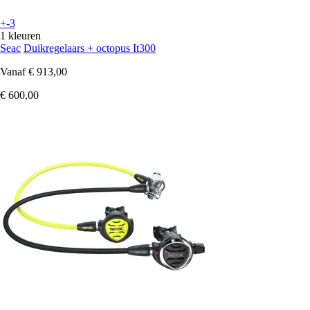
+-3
1 kleuren
Seac
Duikregelaars + octopus It300
Vanaf
€ 913,00
€ 600,00