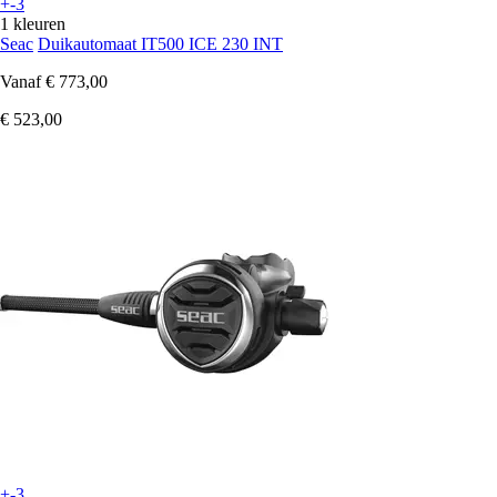
+-3
1 kleuren
Seac
Duikautomaat IT500 ICE 230 INT
Vanaf
€ 773,00
€ 523,00
+-3