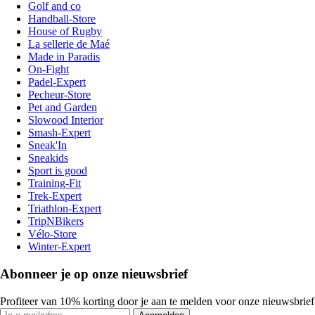
Golf and co
Handball-Store
House of Rugby
La sellerie de Maé
Made in Paradis
On-Fight
Padel-Expert
Pecheur-Store
Pet and Garden
Slowood Interior
Smash-Expert
Sneak'In
Sneakids
Sport is good
Training-Fit
Trek-Expert
Triathlon-Expert
TripNBikers
Vélo-Store
Winter-Expert
Abonneer je op onze nieuwsbrief
Profiteer van 10% korting door je aan te melden voor onze nieuwsbrief