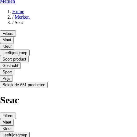
Merken
Home
/
Merken
/
Seac
Filters
Maat
Kleur
Leeftijdsgroep
Soort product
Geslacht
Sport
Prijs
Bekijk de 651 producten
Seac
Filters
Maat
Kleur
Leeftijdsgroep