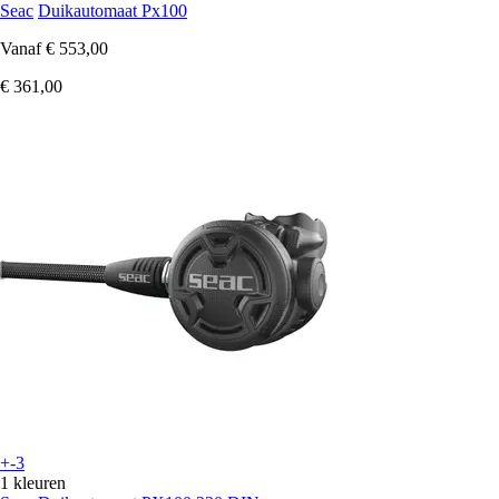
Seac
Duikautomaat Px100
Vanaf
€ 553,00
€ 361,00
+-3
1 kleuren