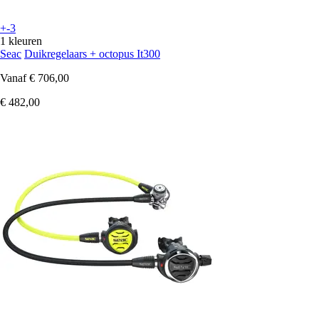
+-3
1 kleuren
Seac
Duikregelaars + octopus It300
Vanaf
€ 706,00
€ 482,00