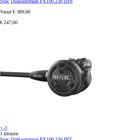
Seac
Duikautomaat PX100 230 DIN
Vanaf
€ 380,00
€ 247,00
+-3
1 kleuren
Seac
Duikautomaat PX100 230 INT