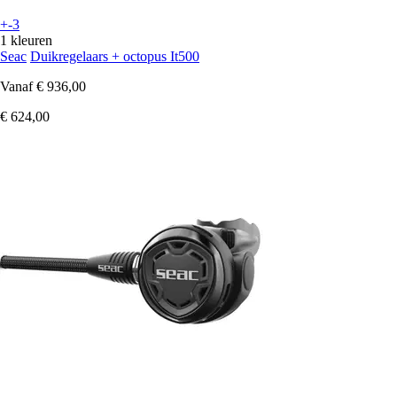
+-3
1 kleuren
Seac
Duikregelaars + octopus It500
Vanaf
€ 936,00
€ 624,00