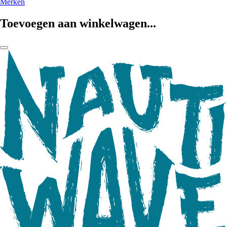
Merken
Toevoegen aan winkelwagen...