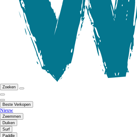
Zoeken
Beste Verkopen
Nieuw
Zwemmen
Duiken
Surf
Paddle