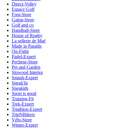
Direct-Volley
Espace Golf
Foot-Store
Galop-Store
Golf and co
Handball-Store
House of Rugby
La sellerie de Maé
Made in Paradis
On-Fight
Padel-Expert
Pecheur-Store
Pet and Garden
Slowood Interior
Smash-Expert
Sneak'In
Sneakids
Sport is good
Training-Fit
Trek-Expert
Triathlon-Expert
TripNBikers
Vélo-Store
Winter-Expert