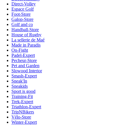
Direct-Volley
Espace Golf
Foot-Store
Galop-Store
Golf and co
Handball-Store
House of Rugby
La sellerie de Maé
Made in Paradis
On-Fight
Padel-Expert
Pecheur-Store
Pet and Garden
Slowood Interior
Smash-Expert
Sneak'In
Sneakids
Sport is good
Training-Fit
Trek-Expert
Triathlon-Expert
TripNBikers
Vélo-Store
Winter-Expert