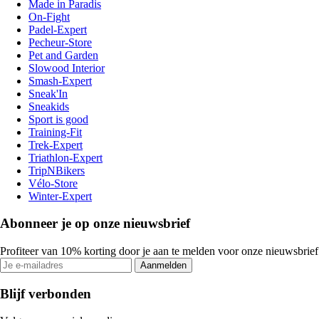
Made in Paradis
On-Fight
Padel-Expert
Pecheur-Store
Pet and Garden
Slowood Interior
Smash-Expert
Sneak'In
Sneakids
Sport is good
Training-Fit
Trek-Expert
Triathlon-Expert
TripNBikers
Vélo-Store
Winter-Expert
Abonneer je op onze nieuwsbrief
Profiteer van 10% korting door je aan te melden voor onze nieuwsbrief
Aanmelden
Blijf verbonden