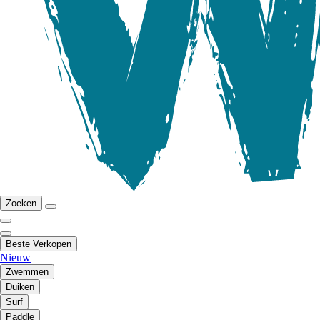
Zoeken
Beste Verkopen
Nieuw
Zwemmen
Duiken
Surf
Paddle