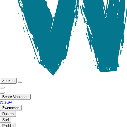
Zoeken
Beste Verkopen
Nieuw
Zwemmen
Duiken
Surf
Paddle