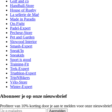
Golf and co
Handball-Store
House of Rugby
La sellerie de Maé
Made in Paradis
On-Fight
Padel-Expert
Pecheur-Store
Pet and Garden
Slowood Interior
Smash-Expert
Sneak'In
Sneakids
Sport is good
Training-Fit
Trek-Expert
Triathlon-Expert
TripNBikers
Vélo-Store
Winter-Expert
Abonneer je op onze nieuwsbrief
Profiteer van 10% korting door je aan te melden voor onze nieuwsbrief
Aanmelden