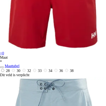
+0
Maat
*
Maattabel
28
30
32
33
34
36
38
Dit veld is verplicht