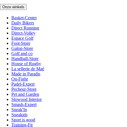
Onze winkels
Basket-Center
Daily Bikers
Direct Running
Direct-Volley
Espace Golf
Foot-Store
Galop-Store
Golf and co
Handball-Store
House of Rugby
La sellerie de Maé
Made in Paradis
On-Fight
Padel-Expert
Pecheur-Store
Pet and Garden
Slowood Interior
Smash-Expert
Sneak'In
Sneakids
Sport is good
Training-Fit