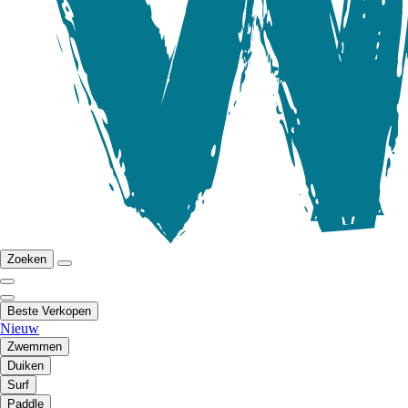
Zoeken
Beste Verkopen
Nieuw
Zwemmen
Duiken
Surf
Paddle