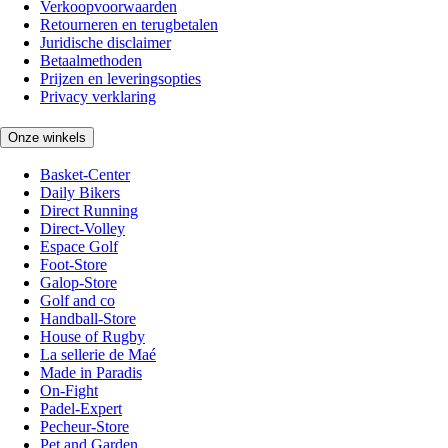
Verkoopvoorwaarden
Retourneren en terugbetalen
Juridische disclaimer
Betaalmethoden
Prijzen en leveringsopties
Privacy verklaring
Onze winkels
Basket-Center
Daily Bikers
Direct Running
Direct-Volley
Espace Golf
Foot-Store
Galop-Store
Golf and co
Handball-Store
House of Rugby
La sellerie de Maé
Made in Paradis
On-Fight
Padel-Expert
Pecheur-Store
Pet and Garden