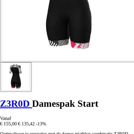
Z3R0D
Damespak Start
Vanaf
€ 155,00
€ 135,42
-13%
Optimaliseer je prestaties met de dames triathlon combinatie Z3R0D