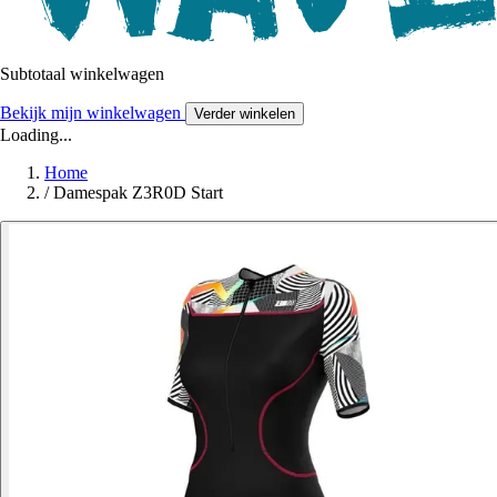
Subtotaal winkelwagen
Bekijk mijn winkelwagen
Verder winkelen
Loading...
Home
/
Damespak Z3R0D Start