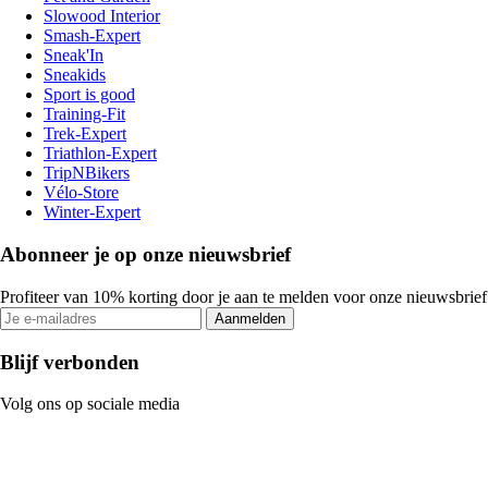
Slowood Interior
Smash-Expert
Sneak'In
Sneakids
Sport is good
Training-Fit
Trek-Expert
Triathlon-Expert
TripNBikers
Vélo-Store
Winter-Expert
Abonneer je op onze nieuwsbrief
Profiteer van 10% korting door je aan te melden voor onze nieuwsbrief
Aanmelden
Blijf verbonden
Volg ons op sociale media