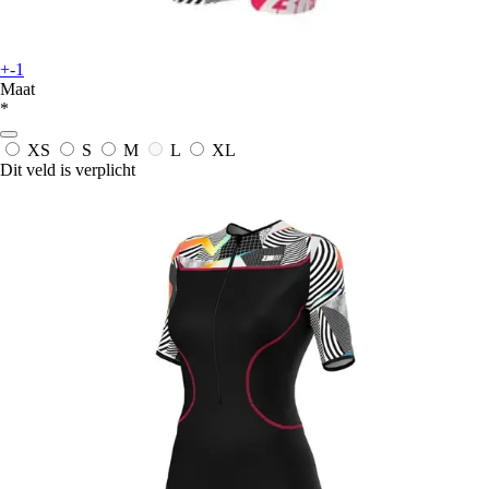
+-1
Maat
*
XS
S
M
L
XL
Dit veld is verplicht