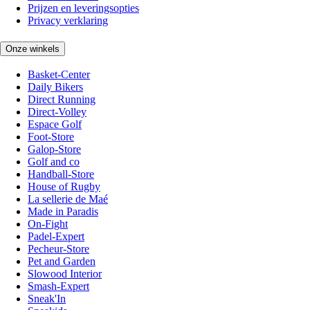
Prijzen en leveringsopties
Privacy verklaring
Onze winkels
Basket-Center
Daily Bikers
Direct Running
Direct-Volley
Espace Golf
Foot-Store
Galop-Store
Golf and co
Handball-Store
House of Rugby
La sellerie de Maé
Made in Paradis
On-Fight
Padel-Expert
Pecheur-Store
Pet and Garden
Slowood Interior
Smash-Expert
Sneak'In