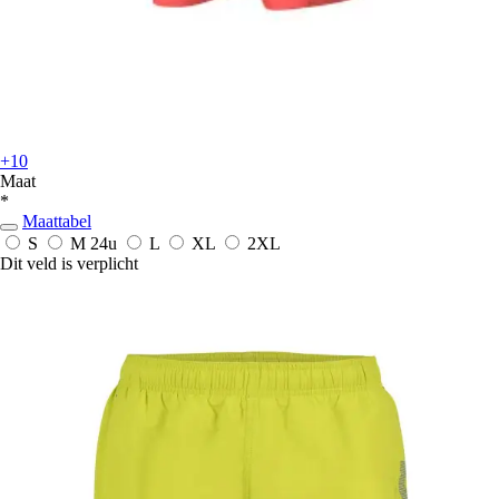
+10
Maat
*
Maattabel
S
M
24u
L
XL
2XL
Dit veld is verplicht