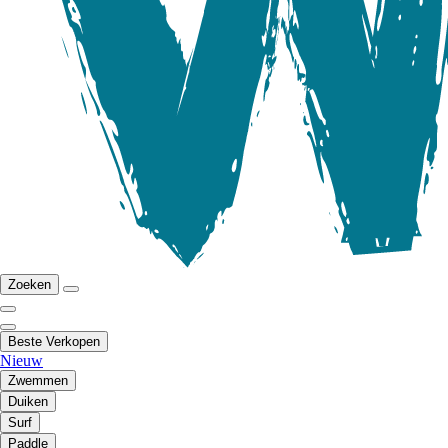
Zoeken
Beste Verkopen
Nieuw
Zwemmen
Duiken
Surf
Paddle