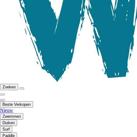
Zoeken
Beste Verkopen
Nieuw
Zwemmen
Duiken
Surf
Paddle