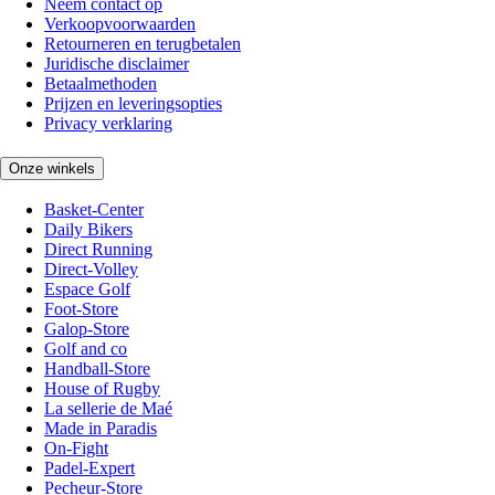
Neem contact op
Verkoopvoorwaarden
Retourneren en terugbetalen
Juridische disclaimer
Betaalmethoden
Prijzen en leveringsopties
Privacy verklaring
Onze winkels
Basket-Center
Daily Bikers
Direct Running
Direct-Volley
Espace Golf
Foot-Store
Galop-Store
Golf and co
Handball-Store
House of Rugby
La sellerie de Maé
Made in Paradis
On-Fight
Padel-Expert
Pecheur-Store