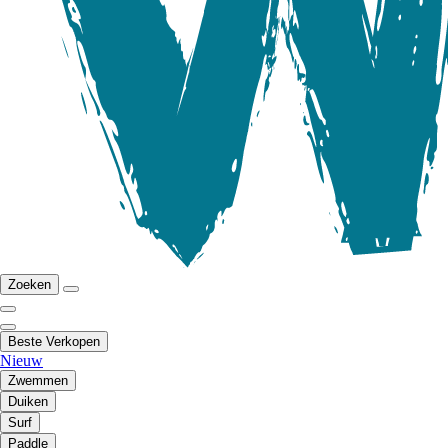
Zoeken
Beste Verkopen
Nieuw
Zwemmen
Duiken
Surf
Paddle