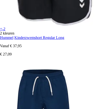
+-2
2 kleuren
Hummel
Kinderzwemshort Regular Long
Vanaf
€ 37,95
€ 27,09