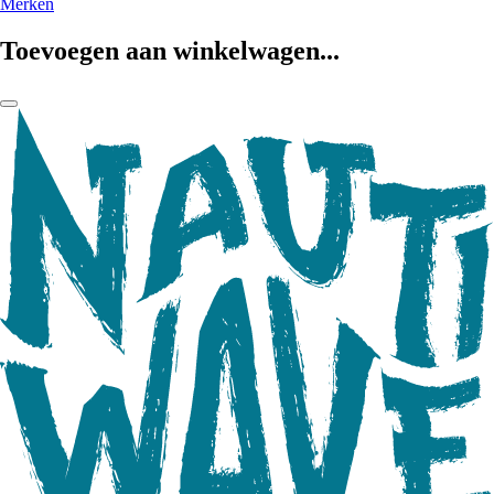
Merken
Toevoegen aan winkelwagen...