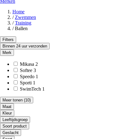
Merken
Home
/
Zwemmen
/
Training
/
Ballen
Filters
Binnen 24 uur verzonden
Merk
Mikasa
2
Softee
3
Speedo
1
Sporti
1
SwimTech
1
Meer tonen
(10)
Maat
Kleur
Leeftijdsgroep
Soort product
Geslacht