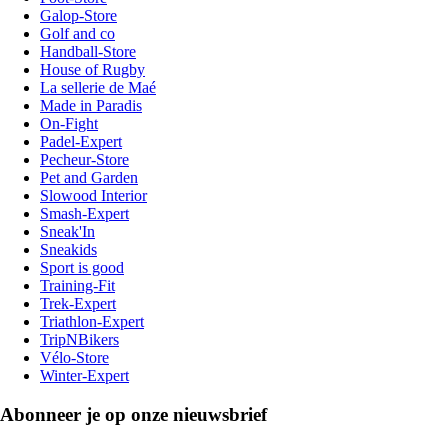
Galop-Store
Golf and co
Handball-Store
House of Rugby
La sellerie de Maé
Made in Paradis
On-Fight
Padel-Expert
Pecheur-Store
Pet and Garden
Slowood Interior
Smash-Expert
Sneak'In
Sneakids
Sport is good
Training-Fit
Trek-Expert
Triathlon-Expert
TripNBikers
Vélo-Store
Winter-Expert
Abonneer je op onze nieuwsbrief