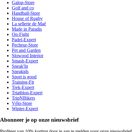
Galop-Store
Golf and co
Handball-Store
House of Rugby
La sellerie de Maé
Made in Paradis
On-Fight
Padel-Expert
Pecheur-Store
Pet and Garden
Slowood Interior
Smash-Expert
Sneak'In
Sneakids
Sport is good
Training-Fit
Trek-Expert
Triathlon-Expert
TripNBikers
Vélo-Store
Winter-Expert
Abonneer je op onze nieuwsbrief
Profiteer van 10% korting door je aan te melden voor onze nieuwsbrief